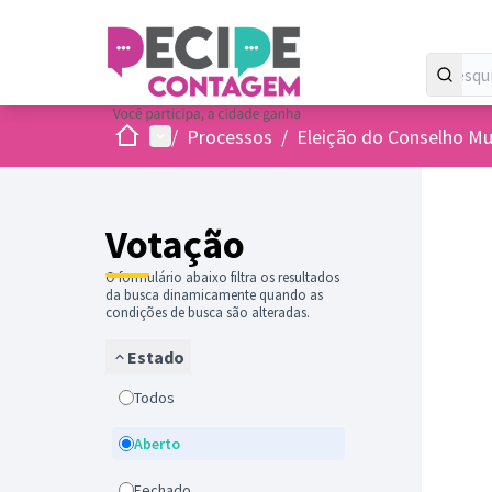
Inicio
Menu principal
/
Processos
/
Eleição do Conselho Mu
Votação
O formulário abaixo filtra os resultados
da busca dinamicamente quando as
condições de busca são alteradas.
Estado
Todos
Aberto
Fechado