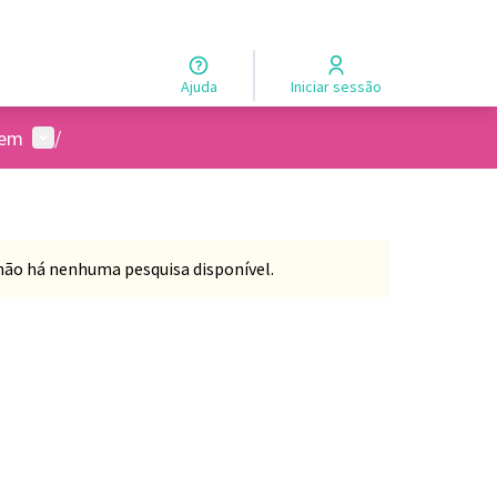
Ajuda
Iniciar sessão
Menu de usuários
gem
/
não há nenhuma pesquisa disponível.