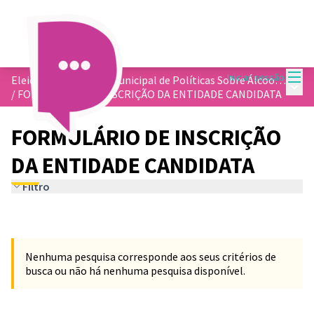
Menu
Iniciar sessão
Eleição do Conselho Municipal de Políticas Sobre Álcool e Outras Drogas de Contagem
Menu 
/
FORMULÁRIO DE INSCRIÇÃO DA ENTIDADE CANDIDATA
FORMULÁRIO DE INSCRIÇÃO
DA ENTIDADE CANDIDATA
Filtro
Nenhuma pesquisa corresponde aos seus critérios de
busca ou não há nenhuma pesquisa disponível.