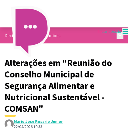
M
Iniciar sessão
Menu 
Decide Contagem
/
Reuniões
Alterações em "Reunião do
Conselho Municipal de
Segurança Alimentar e
Nutricional Sustentável -
COMSAN"
Mario Jose Rosario Junior
22/04/2026 10:33