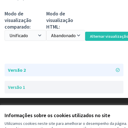
Modo de
Modo de
visualização
visualização
comparado:
HTML:
Alternar visualizaçã
Versão 2
Versão 1
Termos de serviço
Configurações de cookies
Informações sobre os cookies utilizados no site
Decide Contagem no Instagram
Utilizamos cookies neste site para amelhorar o desempenho da página.
(Link externo)