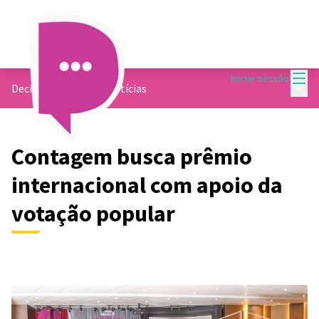
Menu
Iniciar sessão
Menu 
Decide Contagem
/
Notícias
Contagem busca prêmio
internacional com apoio da
votação popular