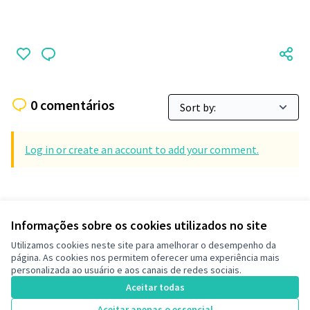
0 comentários
Log in or create an account to add your comment.
Informações sobre os cookies utilizados no site
Termos de serviço
Utilizamos cookies neste site para amelhorar o desempenho da
Configurações de cookies
página. As cookies nos permitem oferecer uma experiência mais
Decide Contagem no Instagram
personalizada ao usuário e aos canais de redes sociais.
(Link externo)
Aceitar todas
Aceitar apenas o essencial