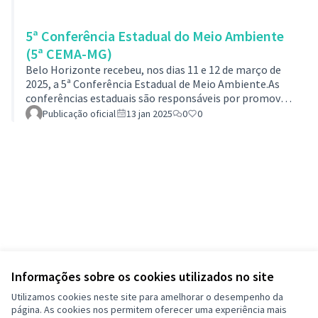
5ª Conferência Estadual do Meio Ambiente
(5ª CEMA-MG)
Belo Horizonte recebeu, nos dias 11 e 12 de março de
2025, a 5ª Conferência Estadual de Meio Ambiente.As
conferências estaduais são responsáveis por promover
diálogos sobre a emergência climática e servir de
Publicação oficial
13 jan 2025
0
0
subsídio para a 5ª Conferência Nacional de Meio
Ambiente, que acontece em maio de 2025, em Brasília,
quando serão elaboradas proposições para
implementação e revisão da Política Nacional sobre
Mudança do Clima. O evento estadual contou com
representantes de prefeituras, do setor empresarial,…
Informações sobre os cookies utilizados no site
Utilizamos cookies neste site para amelhorar o desempenho da
página. As cookies nos permitem oferecer uma experiência mais