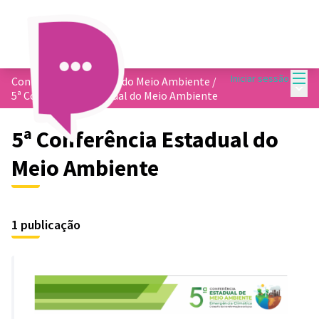
Menu
Iniciar sessão
Conferência Municipal do Meio Ambiente
/
Menu 
5ª Conferência Estadual do Meio Ambiente
5ª Conferência Estadual do
Meio Ambiente
1 publicação