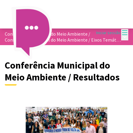
Menu
Iniciar sessão
Conferência Municipal do Meio Ambiente
/
Menu 
Conferência Municipal do Meio Ambiente / Eixos Temáticos
Conferência Municipal do
Meio Ambiente / Resultados