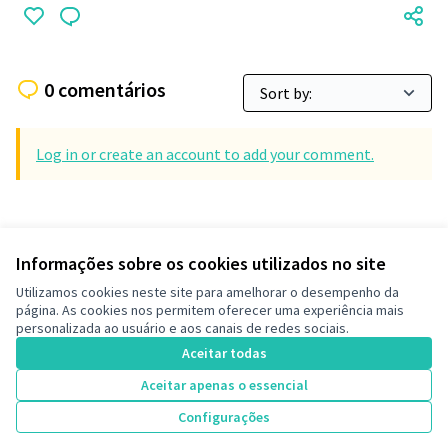
0 comentários
Log in or create an account to add your comment.
Informações sobre os cookies utilizados no site
Termos de serviço
Utilizamos cookies neste site para amelhorar o desempenho da
Configurações de cookies
página. As cookies nos permitem oferecer uma experiência mais
Decide Contagem no Instagram
personalizada ao usuário e aos canais de redes sociais.
(Link externo)
Aceitar todas
Aceitar apenas o essencial
Licença Cre
(Link extern
Configurações
(Link externo)
Site criado com
software livre
.
(Link externo)