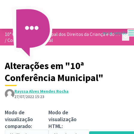
M
Iniciar sessão
10ª Conferência Municipal dos Direitos da Criança e do Adolescentes
Menu 
/
Conferência Municipal
Alterações em "10ª
Conferência Municipal"
Rayssa Alves Mendes Rocha
27/07/2022 15:23
Modo de
Modo de
visualização
visualização
comparado:
HTML: