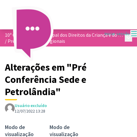
M
Iniciar sessão
10ª Conferência Municipal dos Direitos da Criança e do Adolescentes
Menu 
/
Pré Conferências Regionais
Alterações em "Pré
Conferência Sede e
Petrolândia"
Usuário excluído
12/07/2022 13:28
Modo de
Modo de
visualização
visualização