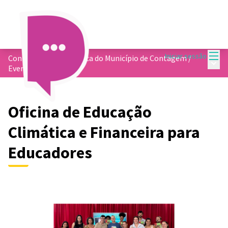
Menu
Iniciar sessão
Conformidade Climática do Município de Contagem
/
Menu 
Eventos realizados
Oficina de Educação
Climática e Financeira para
Educadores