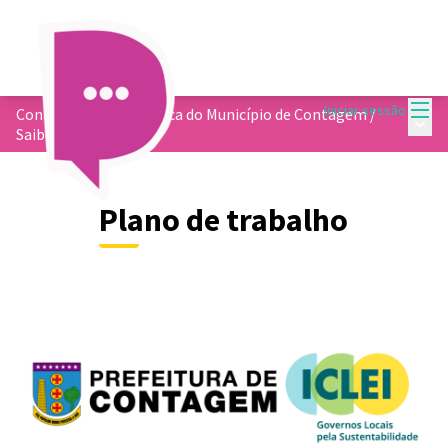
Menu
Iniciar sessão
Conformidade Climática do Município de Contagem
/
Menu 
Saiba mais
Plano de trabalho