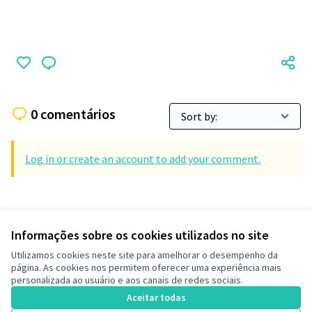
0 comentários
Log in or create an account to add your comment.
Informações sobre os cookies utilizados no site
Termos de serviço
Utilizamos cookies neste site para amelhorar o desempenho da
Configurações de cookies
página. As cookies nos permitem oferecer uma experiência mais
Decide Contagem no Instagram
personalizada ao usuário e aos canais de redes sociais.
(Link externo)
Aceitar todas