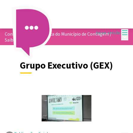
Menu
Iniciar sessão
Conformidade Climática do Município de Contagem
/
Menu 
Saiba mais
Grupo Executivo (GEX)