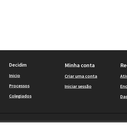
Decidim
Minha conta
Re
Inicio
Criar uma conta
Ati
Processos
Iniciar sessão
En
Colegiados
Da