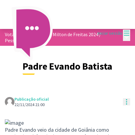
Menu
Iniciar sessão
Votação do 13º Prêmio Milton de Freitas 2024
/
Menu 
Pessoas físicas
Padre Evando Batista
Publicação oficial
Con
22/11/2024 21:00
Padre Evando veio da cidade de Goiânia como