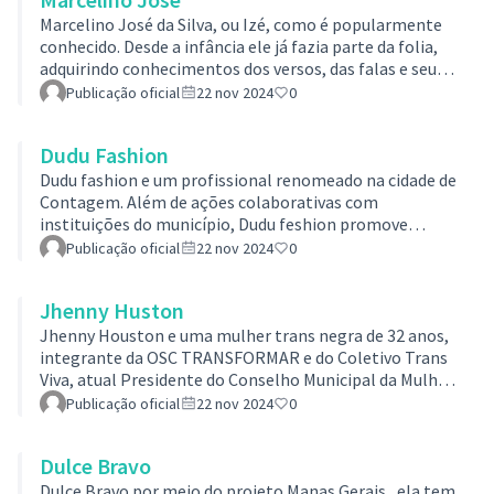
cidade, onde busca contribuir com a comunidade.Acesse
o link para realizar sua votação: VOTAÇÃO POPULAR
Marcelino José da Silva, ou Izé, como é popularmente
DOS FINALISTAS PARA 13° PRÊMIO MILTON DE FREITAS
conhecido. Desde a infância ele já fazia parte da folia,
- Decide Contagem
adquirindo conhecimentos dos versos, das falas e seus
ritos. Com essa preparação, em 2019, ele assumiu este
Publicação oficial
22 nov 2024
0
cargo de mestre, após o falecimento de seu pai em
julho de 2018, Marcelino José perpetuar não somente a
Dudu Fashion
Folia de Reis, mas também as outras tradições da
Comunidade Quilombola dos Arturos.Acesse o link para
Dudu fashion e um profissional renomeado na cidade de
realizar sua votação: VOTAÇÃO POPULAR DOS
Contagem. Além de ações colaborativas com
FINALISTAS PARA 13° PRÊMIO MILTON …
instituições do município, Dudu feshion promove
mobilizações sociais em diversos âmbitos,
Publicação oficial
22 nov 2024
0
principalmente com o público LGBT+ e população
carente.Acesse o link para realizar sua votação:
Jhenny Huston
VOTAÇÃO POPULAR DOS FINALISTAS PARA 13° PRÊMIO
MILTON DE FREITAS - Decide Contagem
Jhenny Houston e uma mulher trans negra de 32 anos,
integrante da OSC TRANSFORMAR e do Coletivo Trans
Viva, atual Presidente do Conselho Municipal da Mulher
de Contagem,sendo a primeira mulher trans presidente
Publicação oficial
22 nov 2024
0
de conselho na cidade e também Miss Trans Contagem
2024. Atua no combate às violências de gênero sofridos
Dulce Bravo
cotidianamente às classes vulneráveis, pelo gênero e
pela raça e no fomento a educação e empregabilidade
Dulce Bravo por meio do projeto Manas Gerais , ela tem