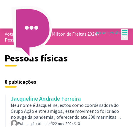
Menu
Iniciar sessão
Votação do 13º Prêmio Milton de Freitas 2024
/
Menu 
Pessoas físicas
Pessoas físicas
8 publicações
Jacqueline Andrade Ferreira
Meu nome é Jacqueline, estou como coordenadora do
Grupo Ação entre amigos., este movimento foi criado
no auge da pandemia , oferecendo ate 300 marmitas
nas ruas da cidade toda semana para levar alimentos e
Publicação oficial
22 nov 2024
0
doações à população de rua com banheiro itinerante