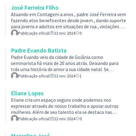
para os assistidos têem também oportunidade de
José Ferreira Filho
tomar banhos quentesAcesse o link para realizar sua
votação: VOTAÇÃO POPULAR DOS FINALISTAS PARA 13°
Atuando em Contagem a anos , padre José Ferreira vem
PRÊMIO MILTON DE FREITAS - Decide Contagem
fazendo atos beneficentes desde jovem , dando suporte
para jovens e adultos em situações de rua , violações de
direitos e pessoas em precárias estados de moradia ,
Publicação oficial
22 nov 2024
0
com isso levando o seu legado desde os dias de
hoje.Acesse o link para realizar sua votação: VOTAÇÃO
Padre Evando Batista
POPULAR DOS FINALISTAS PARA 13° PRÊMIO MILTON
DE FREITAS - Decide Contagem
Padre Evando veio da cidade de Goiânia como
seminarista há mais de 20 anos atrás. Deixando para
trás uma história de amor a sua cidade natal. Se
tornando padre na nossa cidade de Contagem e
Publicação oficial
22 nov 2024
1
abraçou a causa das crianças e adolescentes em
vulnerabilidade socia. Homem de muitas histórias e
Eliane Lopes
lutas sociais, sempre visando buscar modificar a vida
daqueles que passaram e passa pela Associação
Eliane cria um espaço seguro onde podemos nos
CreAcesse o link para realizar sua votação: VOTAÇÃO
expressar através do nosso trabalho e apoiar outras
POPULAR DOS FINALISTAS PARA 13° PRÊMIO MILTON
mulheres. Além de seu talento ela se destaca nas
DE FREITAS - D…
mídias sociais, produzindo vídeos e fotos que ajudam
Publicação oficial
22 nov 2024
0
suas colegas a mostrar seu potencial. Desde os 2018 ,
também tem se dedicado a um projeto voluntário na
Marcelino José