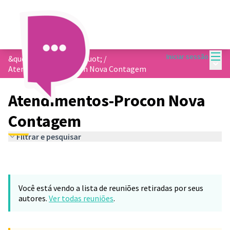
Menu
Iniciar sessão
&quot;Procon Delas&quot;
/
Menu 
Atendimentos-Procon Nova Contagem
Atendimentos-Procon Nova
Contagem
Filtrar e pesquisar
Você está vendo a lista de reuniões retiradas por seus
autores.
Ver todas reuniões
.