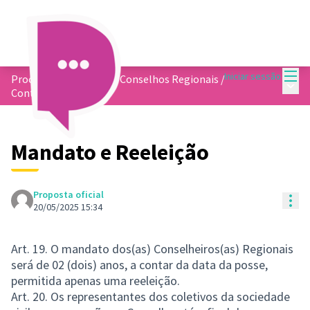
Menu
Iniciar sessão
Processo Eleitoral dos Conselhos Regionais
/
Menu 
Contribuições
Mandato e Reeleição
Proposta oficial
Con
20/05/2025 15:34
Art. 19. O mandato dos(as) Conselheiros(as) Regionais
será de 02 (dois) anos, a contar da data da posse,
permitida apenas uma reeleição.
Art. 20. Os representantes dos coletivos da sociedade