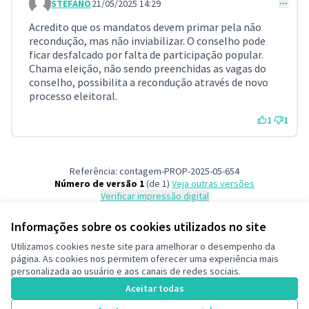
STEFANO
21/05/2025 14:29
Comment 135
Acredito que os mandatos devem primar pela não
recondução, mas não inviabilizar. O conselho pode
ficar desfalcado por falta de participação popular.
Chama eleição, não sendo preenchidas as vagas do
conselho, possibilita a recondução através de novo
processo eleitoral.
1
1
Referência: contagem-PROP-2025-05-654
Número de versão 1
(de 1)
veja outras versões
Verificar impressão digital
Informações sobre os cookies utilizados no site
Termos de serviço
Utilizamos cookies neste site para amelhorar o desempenho da
Configurações de cookies
página. As cookies nos permitem oferecer uma experiência mais
Decide Contagem no Instagram
personalizada ao usuário e aos canais de redes sociais.
(Link externo)
Aceitar todas