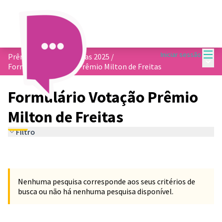
Menu
Iniciar sessão
Prêmio Milton de Freitas 2025
/
Menu 
Formulário Votação Prêmio Milton de Freitas
Formulário Votação Prêmio
Milton de Freitas
Filtro
Nenhuma pesquisa corresponde aos seus critérios de
busca ou não há nenhuma pesquisa disponível.