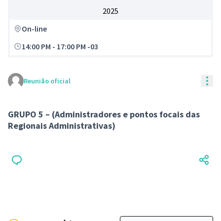
2025
On-line
14:00 PM
-
17:00 PM -03
Con
Reunião oficial
GRUPO 5 – (Administradores e pontos focais das
Regionais Administrativas)