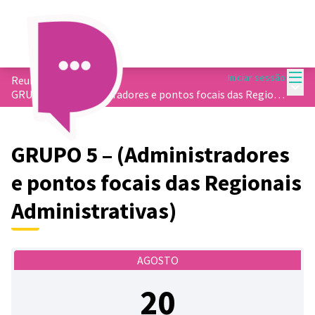
Menu
Iniciar sessão
Reuniões
/
Menu 
GRUPO 5 – (Administradores e pontos focais das Regionais Administrativas)
GRUPO 5 – (Administradores
e pontos focais das Regionais
Administrativas)
AGOSTO
20