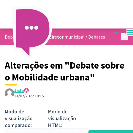
M
Iniciar sessão
Menu 
Debate sobre o plano diretor municipal
/
Debates
Alterações em "Debate sobre
o Mobilidade urbana"
João
Equipe da Plataforma
14/02/2022 18:15
Modo de
Modo de
visualização
visualização
comparado:
HTML: