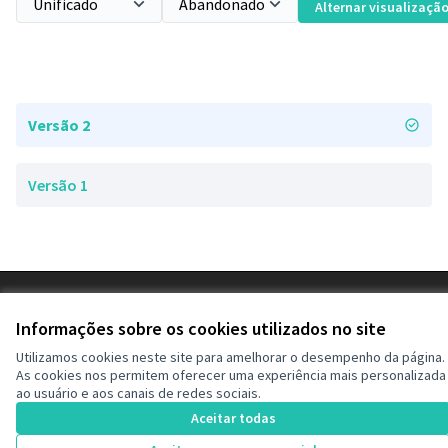
Alternar visualizaçã
Versão 2
Versão 1
Termos de serviço
Configurações de cookies
Informações sobre os cookies utilizados no site
Decide Contagem no Instagram
Utilizamos cookies neste site para amelhorar o desempenho da página.
(Link externo)
As cookies nos permitem oferecer uma experiência mais personalizada
ao usuário e aos canais de redes sociais.
Aceitar todas
Licença Cre
(Link extern