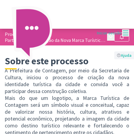
Menu
Iniciar sessão
Processos
/
Menu princip
Seguir
Participe da Construção da Nova Marca Turística de Contagem
Ajuda
Sobre este processo
A Prefeitura de Contagem, por meio da Secretaria de
Cultura, iniciou o processo de criação da nova
identidade turística da cidade e convida você a
participar dessa construção coletiva.
Mais do que um logotipo, a Marca Turística de
Contagem será um símbolo visual e conceitual, capaz
de valorizar nossa história, cultura, atrativos e
potencial econômico, projetando a imagem da cidade
como destino turístico relevante e fortalecendo o
sentimento de pertencimento entre os cidadãos.