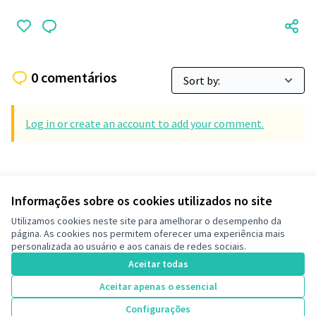
0 comentários
Log in or create an account to add your comment.
Informações sobre os cookies utilizados no site
Termos de serviço
Utilizamos cookies neste site para amelhorar o desempenho da
Configurações de cookies
página. As cookies nos permitem oferecer uma experiência mais
Decide Contagem no Instagram
personalizada ao usuário e aos canais de redes sociais.
(Link externo)
Aceitar todas
Aceitar apenas o essencial
Licença Cre
(Link extern
Configurações
(Link externo)