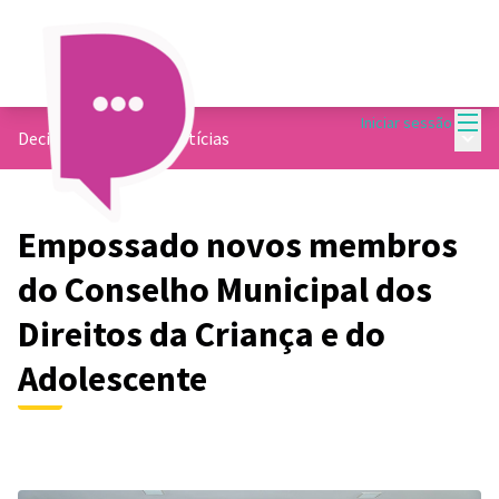
Menu
Iniciar sessão
Menu 
Decide Contagem
/
Notícias
Empossado novos membros
do Conselho Municipal dos
Direitos da Criança e do
Adolescente