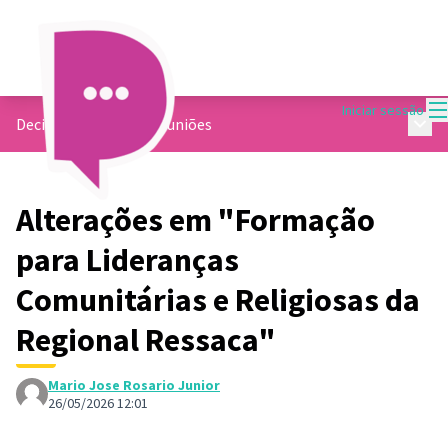
M
Iniciar sessão
Menu 
Decide Contagem
/
Reuniões
Alterações em "Formação
para Lideranças
Comunitárias e Religiosas da
Regional Ressaca"
Mario Jose Rosario Junior
26/05/2026 12:01