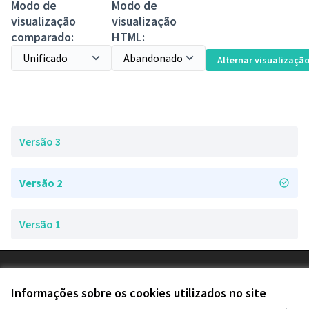
Modo de
Modo de
visualização
visualização
comparado:
HTML:
Alternar visualizaçã
Versão 3
Versão 2
Versão 1
Termos de serviço
Configurações de cookies
Informações sobre os cookies utilizados no site
Decide Contagem no Instagram