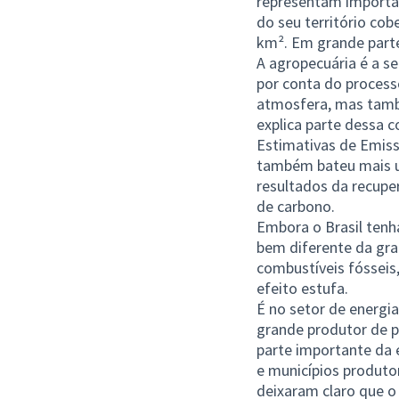
representam importa
do seu território co
km². Em grande parte
A agropecuária é a s
por conta do process
atmosfera, mas també
explica parte dessa 
Estimativas de Emiss
também bateu mais u
resultados da recupe
de carbono.
Embora o Brasil tenh
bem diferente da gra
combustíveis fósseis
efeito estufa.
É no setor de energia
grande produtor de 
parte importante da e
e municípios produto
deixaram claro que o