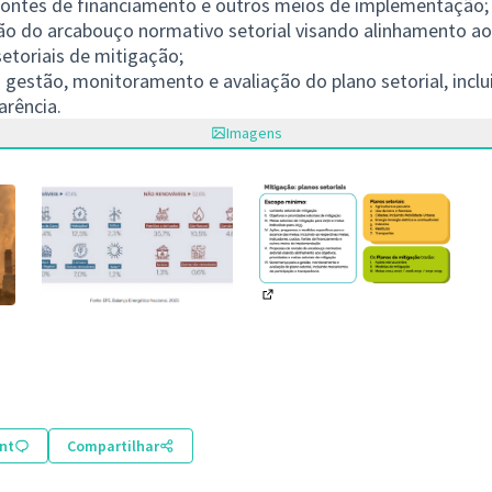
 fontes de financiamento e outros meios de implementação;
são do arcabouço normativo setorial visando alinhamento ao
etoriais de mitigação;
a gestão, monitoramento e avaliação do plano setorial, inc
arência.
Imagens
(Abrir em nova aba)
(Abrir em nova aba)
nt
Compartilhar