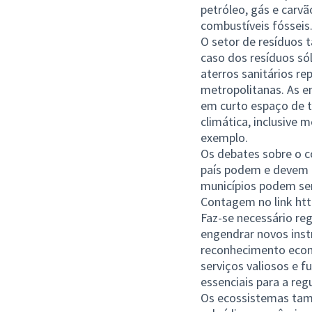
petróleo, gás e carv
combustíveis fósseis
O setor de resíduos 
caso dos resíduos só
aterros sanitários re
metropolitanas. As e
em curto espaço de 
climática, inclusive
exemplo.
Os debates sobre o c
país podem e devem c
municípios podem ser
Contagem no link
htt
Faz-se necessário re
engendrar novos ins
reconhecimento econ
serviços valiosos e f
essenciais para a reg
Os ecossistemas tamb