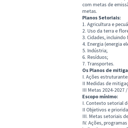
com metas de emissão
metas.
Planos Setoriais:
1. Agricultura e pecuá
2. Uso da terra e flor
3. Cidades, incluindo
4. Energia (energia el
5. Indústria;
6. Resíduos;
7. Transportes.
Os Planos de mitiga
I. Ações estruturante
II Medidas de mitiga
III Metas 2024-2027 
Escopo mínimo:
I. Contexto setorial 
II Objetivos e priori
III. Metas setoriais 
IV. Ações, programas 