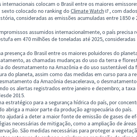
s internacionais colocam o Brasil entre os maiores emissore
 sexto colocado no ranking do
Climate Watch
,
com dados 
(Link externo)
história, consideradas as emissões acumuladas entre 1850 e
externo)
promissos assumidos internacionalmente, o país precisa r
estufa em 470 milhões de toneladas até 2025, consideradas
a presença do Brasil entre os maiores poluidores do planet
tamento, as chamadas mudanças do uso da terra e floresta
a do desmatamento na Amazônia e do uso sustentável da f
tura do planeta, assim como das medidas em curso para a re
desmatamento da Amazônia desacelerava, o desmatamento
o os alertas registrados entre janeiro e dezembro; a taxa
desde 2015.
 estratégico para a segurança hídrica do país, por concent
do abriga a maior parte da produção agropecuária do país.
 ajudará a deter a maior fonte de emissão de gases de efei
égias necessárias de mitigação, como a ampliação de áreas
rvação. São medidas necessárias para proteger a vegetaçã