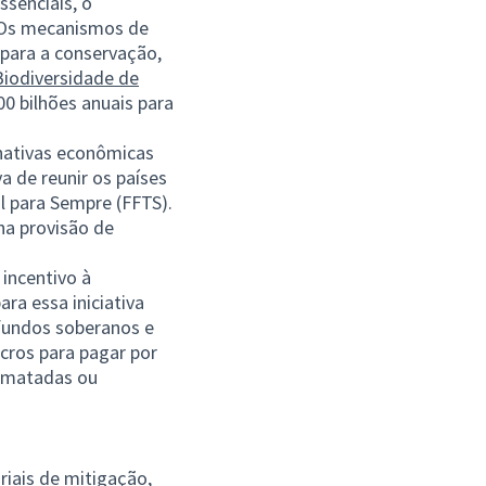
ssenciais, o
 Os mecanismos de
para a conservação,
Biodiversidade de
0 bilhões anuais para
rnativas econômicas
a de reunir os países
l para Sempre (FFTS).
na provisão de
 incentivo à
a essa iniciativa
fundos soberanos e
ucros para pagar por
esmatadas ou
riais de mitigação,