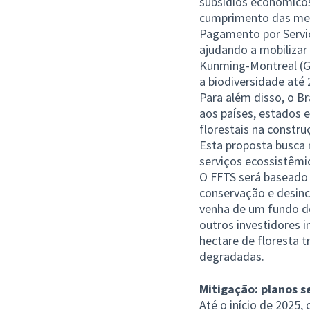
subsídios econômicos,
cumprimento das met
Pagamento por Servi
ajudando a mobilizar 
Kunming-Montreal (
a biodiversidade até 
Para além disso, o B
aos países, estados e
florestais na constr
Esta proposta busca r
serviços ecossistêmico
O FFTS será baseado e
conservação e desinc
venha de um fundo de
outros investidores i
hectare de floresta 
degradadas.
Mitigação: planos s
Até o início de 2025,