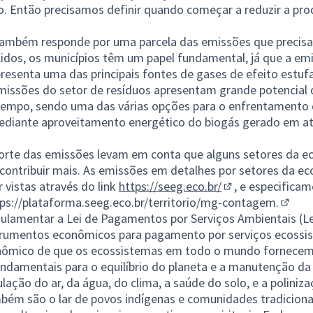
ão. Então precisamos definir quando começar a reduzir a pr
.
também responde por uma parcela das emissões que precisa
lidos, os municípios têm um papel fundamental, já que a e
presenta uma das principais fontes de gases de efeito estuf
missões do setor de resíduos apresentam grande potencial
tempo, sendo uma das várias opções para o enfrentamento
 mediante aproveitamento energético do biogás gerado em ate
orte das emissões levam em conta que alguns setores da e
ontribuir mais. As emissões em detalhes por setores da ec
 vistas através do link
https://seeg.eco.br/
, e especifica
(Link externo)
ps://plataforma.seeg.eco.br/territorio/mg-contagem.
(Link 
gulamentar a Lei de Pagamentos por Serviços Ambientais (Le
trumentos econômicos para pagamento por serviços ecossis
ômico de que os ecossistemas em todo o mundo fornecem
undamentais para o equilíbrio do planeta e a manutenção da 
ulação do ar, da água, do clima, a saúde do solo, e a poliniza
ém são o lar de povos indígenas e comunidades tradiciona