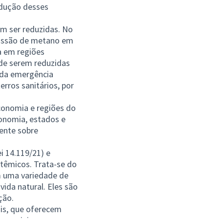
odução desses
m ser reduzidas. No
missão de metano em
a em regiões
 de serem reduzidas
 da emergência
rros sanitários, por
conomia e regiões do
onomia, estados e
mente sobre
externo)
i 14.119/21) e
têmicos. Trata-se do
 uma variedade de
vida natural. Eles são
ção.
is, que oferecem