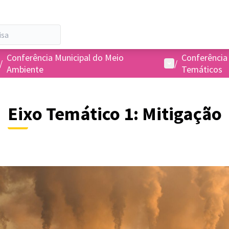
Conferência Municipal do Meio
Conferência
Menu de usuário
/
/
Ambiente
Temáticos
Eixo Temático 1: Mitigação