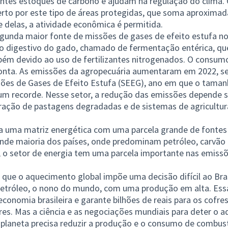
ntes estoques de carbono e ajudam na regulação do clima.
berto por este tipo de áreas protegidas, que soma aproxima
 delas, a atividade econômica é permitida.
egunda maior fonte de missões de gases de efeito estufa no
o digestivo do gado, chamado de fermentação entérica, qu
m devido ao uso de fertilizantes nitrogenados. O consumo
conta. As emissões da agropecuária aumentaram em 2022, s
ões de Gases de Efeito Estufa (SEEG), ano em que o taman
m recorde. Nesse setor, a redução das emissões depende 
ração de pastagens degradadas e de sistemas de agricultur
a uma matriz energética com uma parcela grande de fontes 
nde maioria dos países, onde predominam petróleo, carvão 
, o setor de energia tem uma parcela importante nas emiss
 que o aquecimento global impõe uma decisão difícil ao Bras
petróleo, o nono do mundo, com uma produção em alta. Ess
conomia brasileira e garante bilhões de reais para os cofre
res. Mas a ciência e as negociações mundiais para deter o a
 planeta precisa reduzir a produção e o consumo de combust