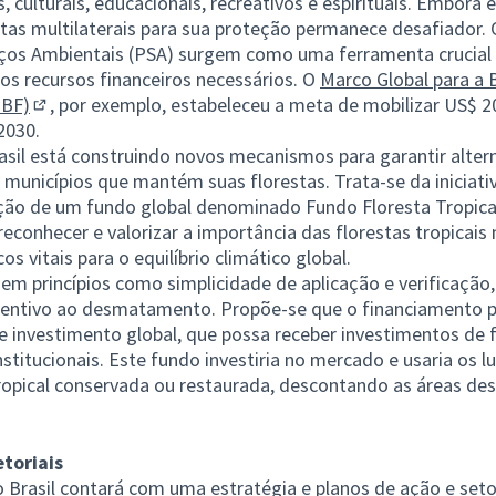
 culturais, educacionais, recreativos e espirituais. Embora e
as multilaterais para sua proteção permanece desafiador.
ços Ambientais (PSA) surgem como uma ferramenta crucial 
os recursos financeiros necessários. O
Marco Global para a 
GBF)
, por exemplo, estabeleceu a meta de mobilizar US$ 20
(Link externo)
2030.
rasil está construindo novos mecanismos para garantir alte
 municípios que mantém suas florestas. Trata-se da iniciativ
ução de um fundo global denominado Fundo Floresta Tropica
econhecer e valorizar a importância das florestas tropicais 
s vitais para o equilíbrio climático global.
m princípios como simplicidade de aplicação e verificação,
entivo ao desmatamento. Propõe-se que o financiamento par
 investimento global, que possa receber investimentos de 
nstitucionais. Este fundo investiria no mercado e usaria os l
tropical conservada ou restaurada, descontando as áreas d
etoriais
 o Brasil contará com uma estratégia e planos de ação e seto