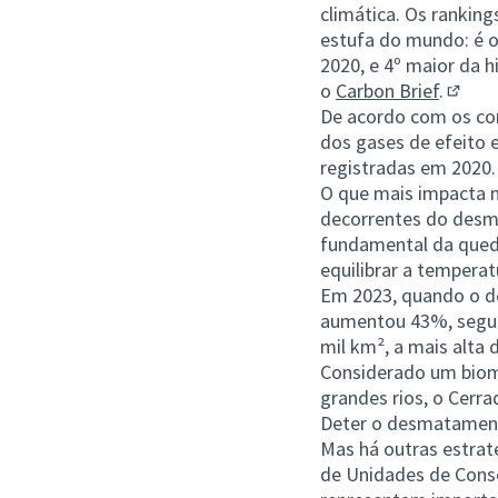
climática. Os ranking
estufa do mundo: é o
2020, e 4º maior da 
o
Carbon Brief
.
(Link 
De acordo com os com
dos gases de efeito 
registradas em 2020.
O que mais impacta n
decorrentes do desma
fundamental da qued
equilibrar a tempera
Em 2023, quando o 
aumentou 43%, segund
mil km², a mais alta 
Considerado um bioma
grandes rios, o Cerra
Deter o desmatamento
Mas há outras estrat
de Unidades de Conse