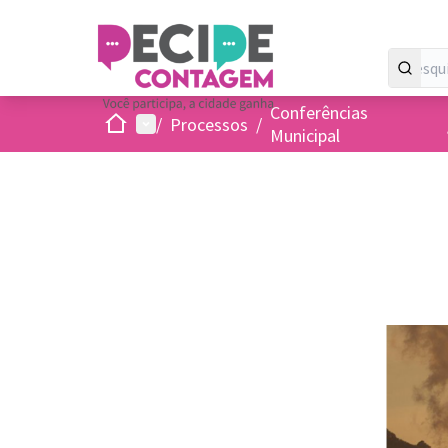
Conferências
Inicio
Menu principal
/
Processos
/
Municipal