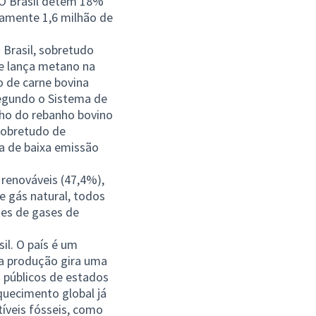
 O Brasil detém 18%
damente 1,6 milhão de
 Brasil, sobretudo
e lança metano na
 de carne bovina
egundo o Sistema de
ho do rebanho bovino
sobretudo de
a de baixa emissão
renováveis (47,4%),
e gás natural, todos
ões de gases de
il. O país é um
a produção gira uma
s públicos de estados
quecimento global já
íveis fósseis, como