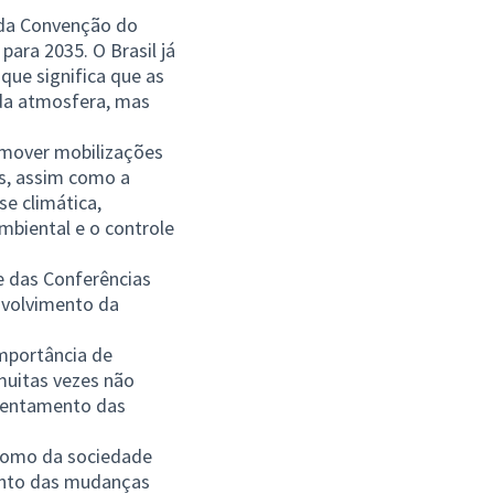
 da Convenção do
ara 2035. O Brasil já
que significa que as
da atmosfera, mas
omover mobilizações
s, assim como a
e climática,
ambiental e o controle
e das Conferências
nvolvimento da
importância de
 muitas vezes não
frentamento das
 como da sociedade
ento das mudanças