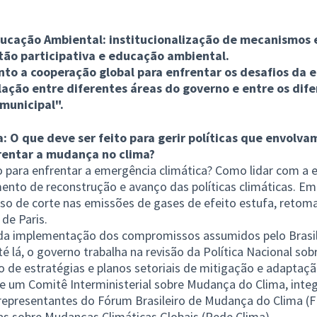
ducação Ambiental: institucionalização de mecanismos e
stão participativa e educação ambiental.
nto a cooperação global para enfrentar os desafios da
ulação entre diferentes áreas do governo e entre os dife
 municipal".
 O que deve ser feito para gerir políticas que envolva
rentar a mudança no clima?
o para enfrentar a emergência climática? Como lidar com a 
ento de reconstrução e avanço das políticas climáticas. Em
so de corte nas emissões de gases de efeito estufa, retoma
de Paris.
 da implementação dos compromissos assumidos pelo Brasil
é lá, o governo trabalha na revisão da Política Nacional s
 de estratégias e planos setoriais de mitigação e adaptaç
 um Comitê Interministerial sobre Mudança do Clima, inte
 representantes do Fórum Brasileiro de Mudança do Clima (
sas sobre Mudanças Climáticas Globais (Rede Clima).