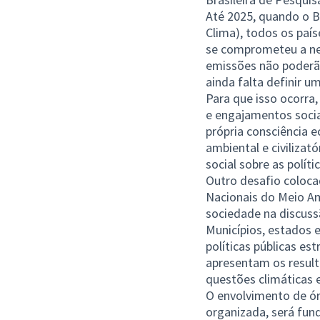
Até 2025, quando o B
Clima), todos os paí
se comprometeu a neu
emissões não poderão
ainda falta definir u
Para que isso ocorra
e engajamentos socia
própria consciência 
ambiental e civilizat
social sobre as políti
Outro desafio coloca
Nacionais do Meio A
sociedade na discussã
Municípios, estados 
políticas públicas es
apresentam os resul
questões climáticas 
O envolvimento de ór
organizada, será fun