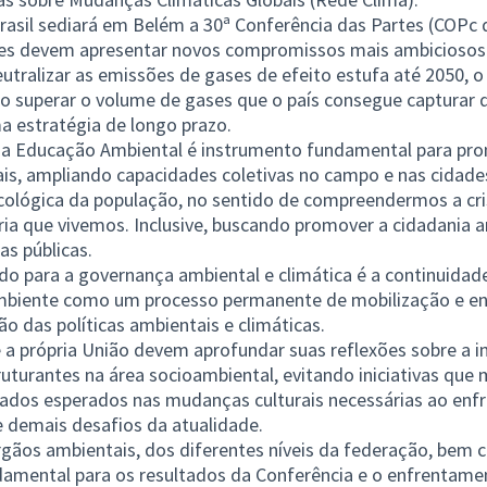
rasil sediará em Belém a 30ª Conferência das Partes (COPc
ses devem apresentar novos compromissos mais ambiciosos p
tralizar as emissões de gases de efeito estufa até 2050, o 
 superar o volume de gases que o país consegue capturar 
ma estratégia de longo prazo.
, a Educação Ambiental é instrumento fundamental para pr
is, ampliando capacidades coletivas no campo e nas cidade
ecológica da população, no sentido de compreendermos a cris
ória que vivemos. Inclusive, buscando promover a cidadania 
cas públicas.
do para a governança ambiental e climática é a continuidad
mbiente como um processo permanente de mobilização e e
o das políticas ambientais e climáticas.
e a própria União devem aprofundar suas reflexões sobre a 
truturantes na área socioambiental, evitando iniciativas que
tados esperados nas mudanças culturais necessárias ao en
e demais desafios da atualidade.
gãos ambientais, dos diferentes níveis da federação, bem
damental para os resultados da Conferência e o enfrentam