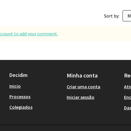
Sort by:
 account to add your comment.
Decidim
Minha conta
Re
Inicio
Criar uma conta
Ati
Processos
Iniciar sessão
En
Colegiados
Da