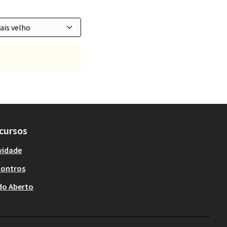
cursos
vidade
contros
do Aberto