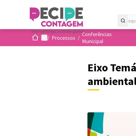
Conferências
Inicio
Menu principal
/
Processos
/
Municipal
Eixo Temá
ambienta