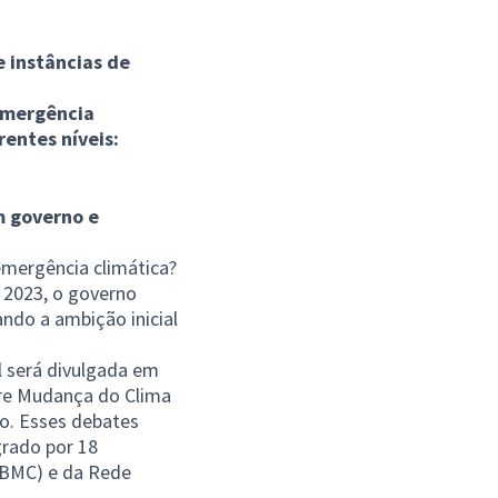
 instâncias de
 emergência
rentes níveis:
m governo e
emergência climática?
 2023, o governo
ndo a ambição inicial
 será divulgada em
obre Mudança do Clima
ão. Esses debates
grado por 18
FBMC) e da Rede