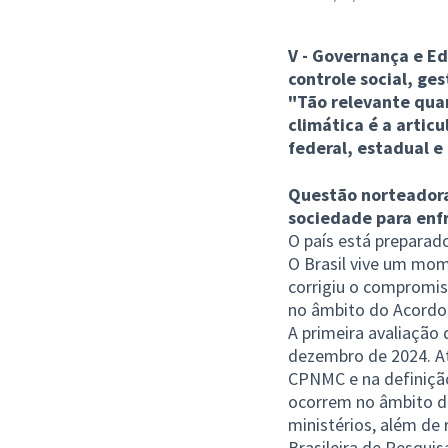
V - Governança e E
controle social, ge
"Tão relevante qua
climática é a artic
federal, estadual e
Questão norteadora:
sociedade para enf
O país está preparad
O Brasil vive um mom
corrigiu o compromis
no âmbito do Acordo 
A primeira avaliação
dezembro de 2024. At
CPNMC e na definição
ocorrem no âmbito de
ministérios, além de
Brasileira de Pesqui