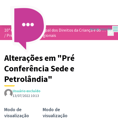
M
Iniciar sessão
10ª Conferência Municipal dos Direitos da Criança e do Adolescentes
Menu 
/
Pré Conferências Regionais
Alterações em "Pré
Conferência Sede e
Petrolândia"
Usuário excluído
13/07/2022 10:13
Modo de
Modo de
visualização
visualização