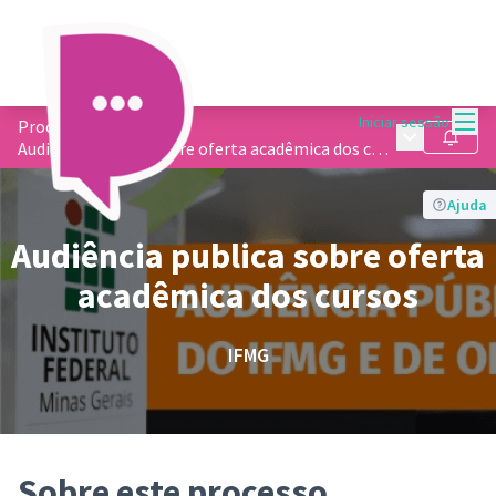
Menu
Iniciar sessão
Processos
/
Menu princip
Seguir
Audiência publica sobre oferta acadêmica dos cursos
Ajuda
Audiência publica sobre oferta
acadêmica dos cursos
IFMG
Sobre este processo