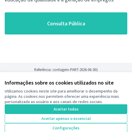
Consulta Pública
Referência: contagem-PART-2026-06-301
Informações sobre os cookies utilizados no site
Termos de serviço
Utilizamos cookies neste site para amelhorar o desempenho da
Configurações de cookies
página. As cookies nos permitem oferecer uma experiência mais
Decide Contagem no Instagram
personalizada ao usuário e aos canais de redes sociais.
(Link externo)
Aceitar todas
Aceitar apenas o essencial
Licença Cre
(Link extern
Configurações
(Link externo)
Site criado com
software livre
.