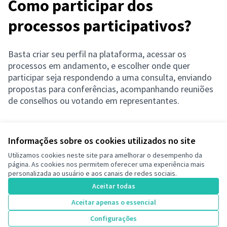
Como participar dos
processos participativos?
Basta criar seu perfil na plataforma, acessar os
processos em andamento, e escolher onde quer
participar seja respondendo a uma consulta, enviando
propostas para conferências, acompanhando reuniões
de conselhos ou votando em representantes.
Informações sobre os cookies utilizados no site
Termos de serviço
Utilizamos cookies neste site para amelhorar o desempenho da
Configurações de cookies
página. As cookies nos permitem oferecer uma experiência mais
Decide Contagem no Instagram
personalizada ao usuário e aos canais de redes sociais.
(Link externo)
Aceitar todas
Aceitar apenas o essencial
Licença Cre
(Link extern
Configurações
(Link externo)
Site criado com
software livre
.