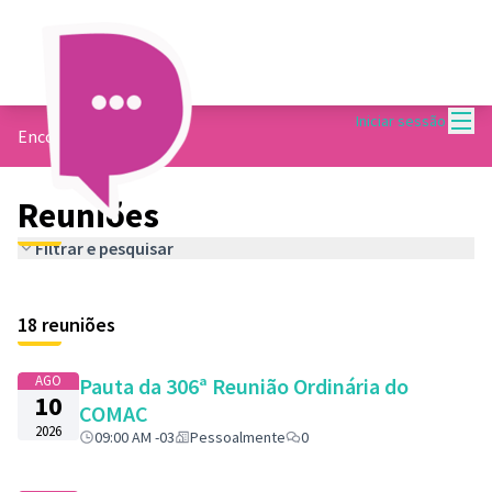
Menu
Iniciar sessão
Encontros
Reuniões
Filtrar e pesquisar
18 reuniões
AGO
Pauta da 306ª Reunião Ordinária do
10
COMAC
2026
09:00 AM -03
Pessoalmente
0