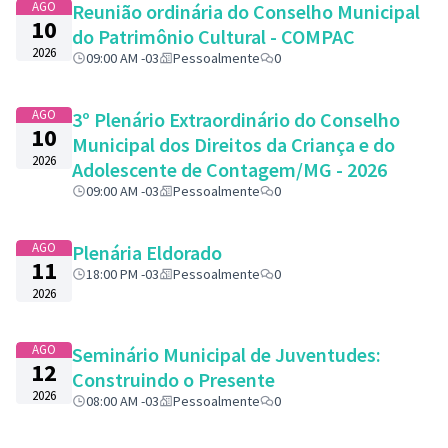
AGO
Reunião ordinária do Conselho Municipal
10
do Patrimônio Cultural - COMPAC
2026
09:00 AM -03
Pessoalmente
0
AGO
3º Plenário Extraordinário do Conselho
10
Municipal dos Direitos da Criança e do
2026
Adolescente de Contagem/MG - 2026
09:00 AM -03
Pessoalmente
0
AGO
Plenária Eldorado
11
18:00 PM -03
Pessoalmente
0
2026
AGO
Seminário Municipal de Juventudes:
12
Construindo o Presente
2026
08:00 AM -03
Pessoalmente
0