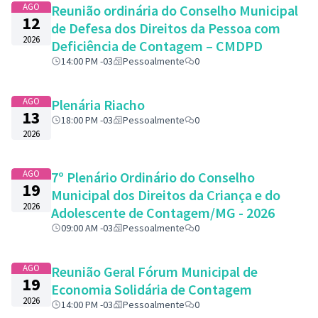
AGO
Reunião ordinária do Conselho Municipal
12
de Defesa dos Direitos da Pessoa com
2026
Deficiência de Contagem – CMDPD
14:00 PM -03
Pessoalmente
0
AGO
Plenária Riacho
13
18:00 PM -03
Pessoalmente
0
2026
AGO
7º Plenário Ordinário do Conselho
19
Municipal dos Direitos da Criança e do
2026
Adolescente de Contagem/MG - 2026
09:00 AM -03
Pessoalmente
0
AGO
Reunião Geral Fórum Municipal de
19
Economia Solidária de Contagem
2026
14:00 PM -03
Pessoalmente
0