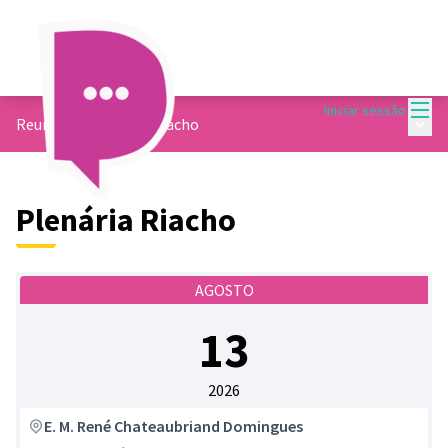
Menu
Iniciar sessão
Menu 
Reuniões
/
Plenária Riacho
Plenária Riacho
AGOSTO
13
2026
E. M. René Chateaubriand Domingues