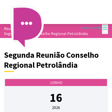
Menu
Iniciar sessão
Reuniões
/
Menu 
Segunda Reunião Conselho Regional Petrolândia
Segunda Reunião Conselho
Regional Petrolândia
JUNHO
16
2026