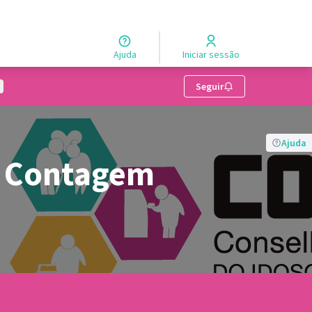
Ajuda
Iniciar sessão
enu de usuários
Seguir
Ajuda
e Contagem