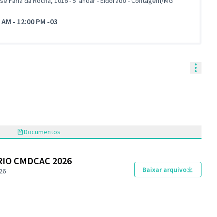
osé Faria da Rocha, 1016 - 5°andar - Eldorado - Contagem/MG
0 AM
-
12:00 PM -03
Contr
Documentos
RIO CMDCAC 2026
Baixar arquivo
26