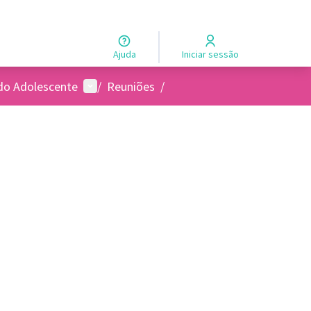
Ajuda
Iniciar sessão
Menu de usuários
 do Adolescente
/
Reuniões
/