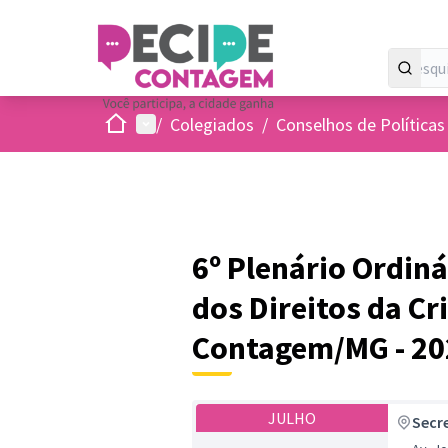
Inicio
Menu principal
/
Colegiados
/
Conselhos de Políticas
6º Plenário Ordin
dos Direitos da Cr
Contagem/MG - 20
JULHO
Secr