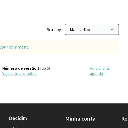
Sort by:
d your comment.
Número de versão 5
(de 5)
Adicionar à
veja outras versões
agenda
Decidim
Minha conta
Re