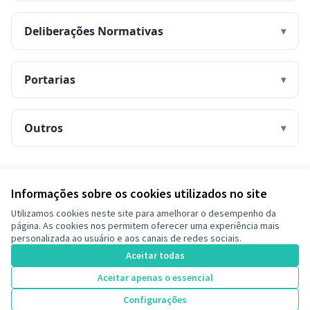
Deliberações Normativas
Portarias
Outros
Informações sobre os cookies utilizados no site
Termos de serviço
Utilizamos cookies neste site para amelhorar o desempenho da
Configurações de cookies
página. As cookies nos permitem oferecer uma experiência mais
Decide Contagem no Instagram
personalizada ao usuário e aos canais de redes sociais.
(Link externo)
Aceitar todas
Aceitar apenas o essencial
Licença Cre
(Link extern
Configurações
(Link externo)
Site criado com
software livre
.