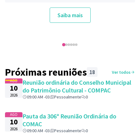
administrativas – um encontro em cada – com a
presença do Prefeito Ricardo Faria e de representantes
de todos os órgãos da administração direta e indireta da
Saiba mais
gestão municipal.
Próximas reuniões
18
Ver todos
AGO
Reunião ordinária do Conselho Municipal
10
do Patrimônio Cultural - COMPAC
2026
09:00 AM -03
Pessoalmente
0
AGO
Pauta da 306ª Reunião Ordinária do
10
COMAC
2026
09:00 AM -03
Pessoalmente
0