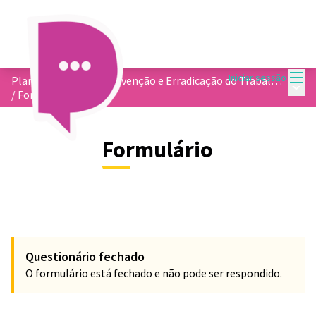
Menu
Iniciar sessão
Plano Municipal de Prevenção e Erradicação do Trabalho Infantil e Proteção ao Adolescente Trabalhador
Menu 
/
Formulário
Formulário
Questionário fechado
O formulário está fechado e não pode ser respondido.