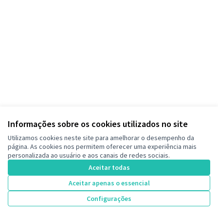
Informações sobre os cookies utilizados no site
Termos de serviço
Utilizamos cookies neste site para amelhorar o desempenho da
Configurações de cookies
página. As cookies nos permitem oferecer uma experiência mais
Decide Contagem no Instagram
personalizada ao usuário e aos canais de redes sociais.
(Link externo)
Aceitar todas
Aceitar apenas o essencial
Licença Cre
(Link extern
Configurações
(Link externo)
Site criado com
software livre
.
(Link externo)