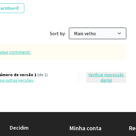
rtilhar
Sort by:
d your comment.
úmero de versão 1
(de 1)
Verificar impressão
veja outras versões
digital
Decidim
Minha conta
Re