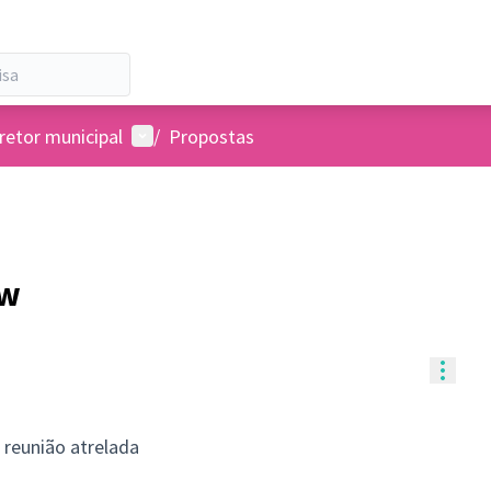
Menu de usuários
retor municipal
/
Propostas
 w
Contr
reunião atrelada