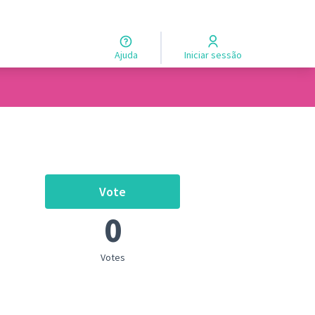
Ajuda
Iniciar sessão
Vote
Proposta z - fazer w
0
oles de recursos
Votes