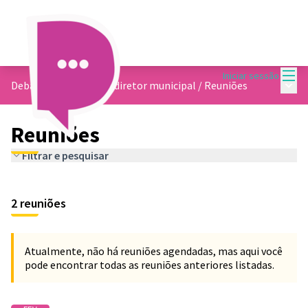
Menu
Iniciar sessão
Menu 
Debate sobre o plano diretor municipal
/
Reuniões
Reuniões
Filtrar e pesquisar
2 reuniões
Atualmente, não há reuniões agendadas, mas aqui você
pode encontrar todas as reuniões anteriores listadas.