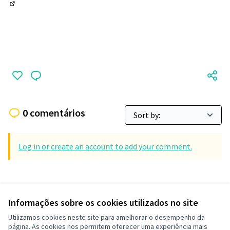
(Abrir em nova aba)
0 comentários
Log in or create an account to add your comment.
Informações sobre os cookies utilizados no site
Termos de serviço
Utilizamos cookies neste site para amelhorar o desempenho da
Configurações de cookies
página. As cookies nos permitem oferecer uma experiência mais
Decide Contagem no Instagram