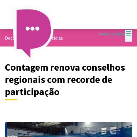
Menu
Iniciar sessão
Menu 
Decide Contagem
/
Notícias
Contagem renova conselhos
regionais com recorde de
participação