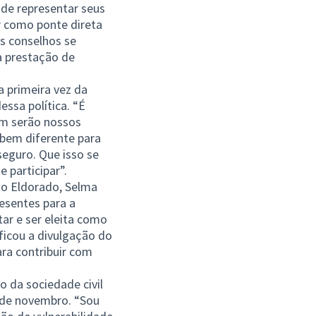
 de representar seus
ar como ponte direta
os conselhos se
a prestação de
a primeira vez da
essa política. “É
em serão nossos
 bem diferente para
seguro. Que isso se
 participar”.
 no Eldorado, Selma
esentes para a
ar e ser eleita como
ficou a divulgação do
ara contribuir com
 da sociedade civil
6 de novembro. “Sou