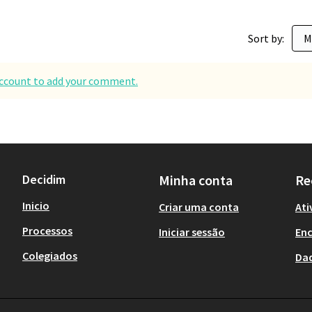
Sort by:
 account to add your comment.
Decidim
Minha conta
Re
Inicio
Criar uma conta
Ati
Processos
Iniciar sessão
En
Colegiados
Da