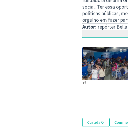
fundadora de uma org
social. Ter essa opor
políticas públicas, 
orgulho em fazer part
Autor:
repórter Bella
(Abrir em nova aba)
Curtida
Comme