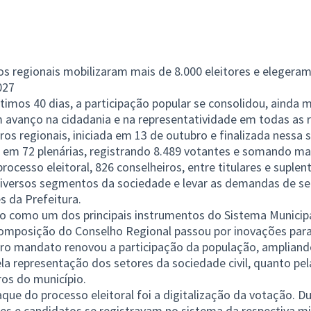
os regionais mobilizaram mais de 8.000 eleitores e elegera
027
imos 40 dias, a participação popular se consolidou, ainda m
 avanço na cidadania e na representatividade em todas as r
ros regionais, iniciada em 13 de outubro e finalizada nessa 
em 72 plenárias, registrando 8.489 votantes e somando mai
ocesso eleitoral, 826 conselheiros, entre titulares e suplen
diversos segmentos da sociedade e levar as demandas de seu
s da Prefeitura.
o como um dos principais instrumentos do Sistema Municipa
composição do Conselho Regional passou por inovações para
iro mandato renovou a participação da população, amplian
la representação dos setores da sociedade civil, quanto pel
ros do município.
ue do processo eleitoral foi a digitalização da votação. Du
ntes e candidatos se registravam no sistema da respectiva mi