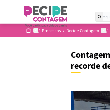
Inicio
Menu principal
Menu
/
Processos
/
Decide Contagem
/
Contagem 
recorde d