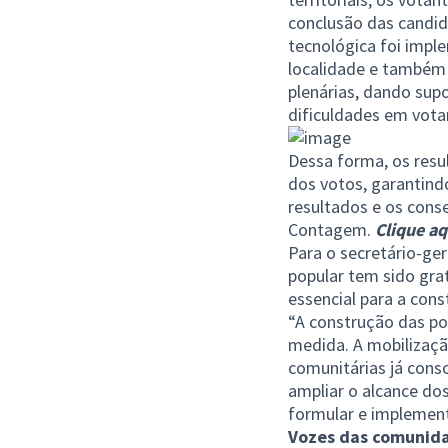
conclusão das candida
tecnológica foi impl
localidade e também 
plenárias, dando su
dificuldades em votar
Dessa forma, os resu
dos votos, garantind
resultados e os cons
Contagem.
Clique aq
Para o secretário-ger
popular tem sido grat
essencial para a con
“A construção das pol
medida. A mobilização
comunitárias já cons
ampliar o alcance do
formular e implementa
Vozes das comunid