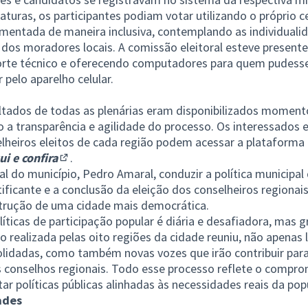
turas, os participantes podiam votar utilizando o próprio ce
ementada de maneira inclusiva, contemplando as individuali
dos moradores locais. A comissão eleitoral esteve presente
porte técnico e oferecendo computadores para quem pudess
 pelo aparelho celular.
ltados de todas as plenárias eram disponibilizados momento
o a transparência e agilidade do processo. Os interessados
elheiros eleitos de cada região podem acessar a plataforma
ui e confira
.
(Abrir em nova aba)
al do município, Pedro Amaral, conduzir a política municipal
ificante e a conclusão da eleição dos conselheiros regionai
strução de uma cidade mais democrática.
íticas de participação popular é diária e desafiadora, mas 
 realizada pelas oito regiões da cidade reuniu, não apenas 
olidadas, como também novas vozes que irão contribuir para 
s conselhos regionais. Todo esse processo reflete o comp
r políticas públicas alinhadas às necessidades reais da pop
ades