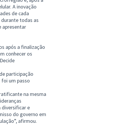
lular. A inovação
dades de cada
 durante todas as
e apresentar
s após a finalização
 em conhecer os
 Decide
 de participação
s foi um passo
gratificante na mesma
lideranças
diversificar e
romisso do governo em
ulação”, afirmou.