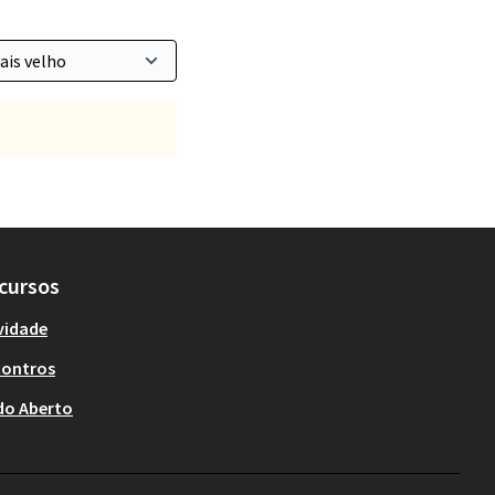
cursos
vidade
contros
do Aberto