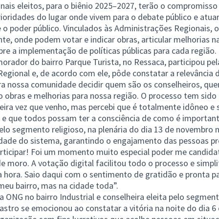
onais eleitos, para o biênio 2025–2027, terão o compromisso
 prioridades do lugar onde vivem para o debate público e atu
 o poder público. Vinculados às Administrações Regionais, 
e, onde podem votar e indicar obras, articular melhorias n
obre a implementação de políticas públicas para cada região.
morador do bairro Parque Turista, no Ressaca, participou pel
egional e, de acordo com ele, pôde constatar a relevância d
ra nossa comunidade decidir quem são os conselheiros, qu
o obras e melhorias para nossa região. O processo tem sido
eira vez que venho, mas percebi que é totalmente idôneo e 
 e que todos possam ter a consciência de como é importante
pelo segmento religioso, na plenária do dia 13 de novembro
lidade do sistema, garantindo o engajamento das pessoas pr
rticipar! Foi um momento muito especial poder me candidat
 moro. A votação digital facilitou todo o processo e simpli
a hora. Saio daqui com o sentimento de gratidão e pronta p
meu bairro, mas na cidade toda”.
ONG no bairro Industrial e conselheira eleita pelo segmento
Castro se emocionou ao constatar a vitória na noite do dia 