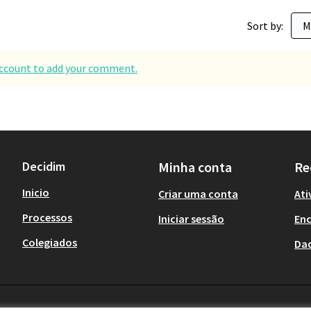
Sort by:
 account to add your comment.
Decidim
Minha conta
Re
Inicio
Criar uma conta
Ati
Processos
Iniciar sessão
En
Colegiados
Da