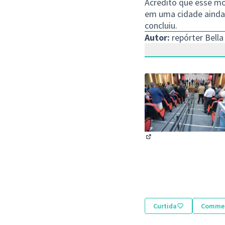
Acredito que esse mo
em uma cidade ainda 
concluiu.
Autor:
repórter Bella
(Abrir em nova aba)
Curtida
Comme