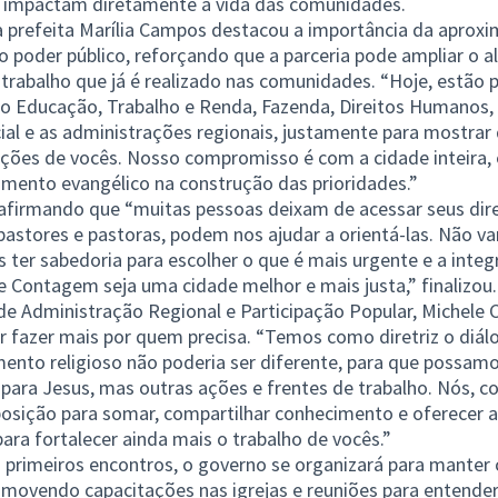
ue impactam diretamente a vida das comunidades.
a prefeita Marília Campos destacou a importância da aproxi
 o poder público, reforçando que a parceria pode ampliar o a
o trabalho que já é realizado nas comunidades. “Hoje, estão 
mo Educação, Trabalho e Renda, Fazenda, Direitos Humanos, 
al e as administrações regionais, justamente para mostrar
ções de vocês. Nosso compromisso é com a cidade inteira, 
gmento evangélico na construção das prioridades.”
afirmando que “muitas pessoas deixam de acessar seus direi
pastores e pastoras, podem nos ajudar a orientá-las. Não v
 ter sabedoria para escolher o que é mais urgente e a inte
 Contagem seja uma cidade melhor e mais justa,” finalizou.
de Administração Regional e Participação Popular, Michele C
r fazer mais por quem precisa. “Temos como diretriz o diál
ento religioso não poderia ser diferente, para que possamo
para Jesus, mas outras ações e frentes de trabalho. Nós, c
osição para somar, compartilhar conhecimento e oferecer 
 para fortalecer ainda mais o trabalho de vocês.”
s primeiros encontros, o governo se organizará para manter
ovendo capacitações nas igrejas e reuniões para entender 