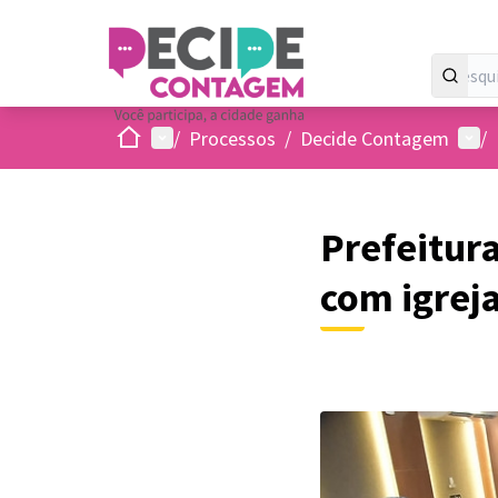
Inicio
Menu principal
Menu
/
Processos
/
Decide Contagem
/
Prefeitura
com igrej