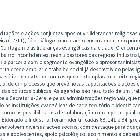
itações e ações conjuntas após ouvir lideranças religiosas 
ira (17/11), fé e diálogo marcaram o encerramento do prime
 Contagem e as lideranças evangélicas da cidade. O encontro
o bairro Inconfidentes, reuniu pastores das regiões Industrial
ar a parceria com o segmento evangélico e apresentar iniciati
ortalecer e ampliar o trabalho social já desenvolvido pelas ig
ma série de quatro encontros que contemplaram as oito reg
icial de um processo que prevê novas capacitações e ações c
 das políticas públicas. As agendas são resultado de um tr
pela Secretaria-Geral e pelas administrações regionais, que
as instituições evangélicas de cada território e identifica
m como as possibilidades de colaboração com o poder públic
 Eldorado e Industrial foram identificadas 68, 141 e 84 igre
esenvolvem diversas ações sociais, com destaque para doaç
as e adolescentes, apoio psicológico, acolhimento a depen