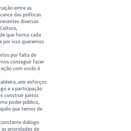
mação entre as
lcance das políticas
presentes diversas
Cultura,
 de que forma cada
e por isso queremos
tos por falta de
amos conseguir fazer
gração com vocês é
aldeira, unir esforços
ogo e a participação
s construir juntos
omo poder público,
aquilo que temos de
 constante diálogo
as prioridades de