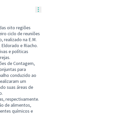
Controles de recursos
das oito regiões
iro ciclo de reuniões
, realizado na E.M.
, Eldorado e Riacho.
vas e políticas
rejas.
iões de Contagem,
onjuntas para
abalho conduzido ao
 realizaram um
ndo suas áreas de
o.
jas, respectivamente.
ão de alimentos,
dentes químicos e