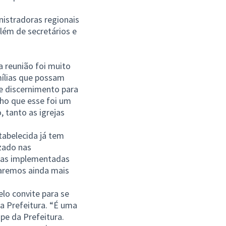
nistradoras regionais
além de secretários e
a reunião foi muito
mílias que possam
e discernimento para
cho que esse foi um
tanto as igrejas
tabelecida já tem
izado nas
icas implementadas
 faremos ainda mais
elo convite para se
 a Prefeitura. “É uma
pe da Prefeitura.