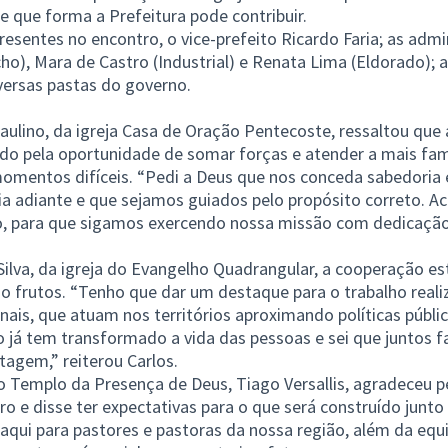
 que forma a Prefeitura pode contribuir.
sentes no encontro, o vice-prefeito Ricardo Faria; as admi
iacho), Mara de Castro (Industrial) e Renata Lima (Eldorado); 
versas pastas do governo.
aulino, da igreja Casa de Oração Pentecoste, ressaltou que 
do pela oportunidade de somar forças e atender a mais fa
omentos difíceis. “Pedi a Deus que nos conceda sabedoria 
ia adiante e que sejamos guiados pelo propósito correto. A
para que sigamos exercendo nossa missão com dedicação, 
Silva, da igreja do Evangelho Quadrangular, a cooperação es
do frutos. “Tenho que dar um destaque para o trabalho real
nais, que atuam nos territórios aproximando políticas públ
so já tem transformado a vida das pessoas e sei que juntos
tagem,” reiterou Carlos.
o Templo da Presença de Deus, Tiago Versallis, agradeceu p
o e disse ter expectativas para o que será construído junto
aqui para pastores e pastoras da nossa região, além da equi