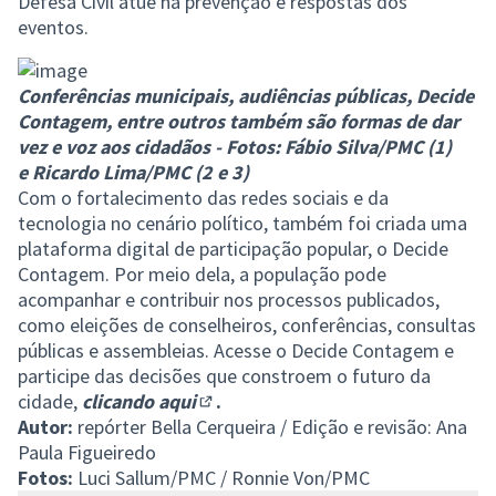
Defesa Civil atue na prevenção e respostas dos
eventos.
Conferências municipais, audiências públicas, Decide
Contagem, entre outros também são formas de dar
vez e voz aos cidadãos - Fotos: Fábio Silva/PMC (1)
e Ricardo Lima/PMC (2 e 3)
Com o fortalecimento das redes sociais e da
tecnologia no cenário político, também foi criada uma
plataforma digital de participação popular, o Decide
Contagem. Por meio dela, a população pode
acompanhar e contribuir nos processos publicados,
como eleições de conselheiros, conferências, consultas
públicas e assembleias. Acesse o Decide Contagem e
participe das decisões que constroem o futuro da
cidade,
clicando aqui
.
(Abrir em nova aba)
Autor:
repórter Bella Cerqueira / Edição e revisão: Ana
Paula Figueiredo
Fotos:
Luci Sallum/PMC / Ronnie Von/PMC