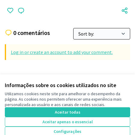
0 comentários
Log in or create an account to add your comment.
Informações sobre os cookies utilizados no site
Termos de serviço
Utilizamos cookies neste site para amelhorar o desempenho da
Configurações de cookies
página. As cookies nos permitem oferecer uma experiência mais
Decide Contagem no Instagram
personalizada ao usuário e aos canais de redes sociais.
(Link externo)
Aceitar todas
Aceitar apenas o essencial
Licença Cre
(Link extern
Configurações
(Link externo)
Site criado com
software livre
.