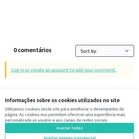
0 comentários
Log in or create an account to add your comment.
Informações sobre os cookies utilizados no site
Termos de serviço
Utilizamos cookies neste site para amelhorar o desempenho da
Configurações de cookies
página. As cookies nos permitem oferecer uma experiência mais
Decide Contagem no Instagram
personalizada ao usuário e aos canais de redes sociais.
Aceitar todas
(Link externo)
Aceitar apenas o essencial