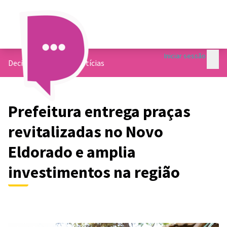
Menu
Iniciar sessão
Menu 
Decide Contagem
/
Notícias
Prefeitura entrega praças
revitalizadas no Novo
Eldorado e amplia
investimentos na região