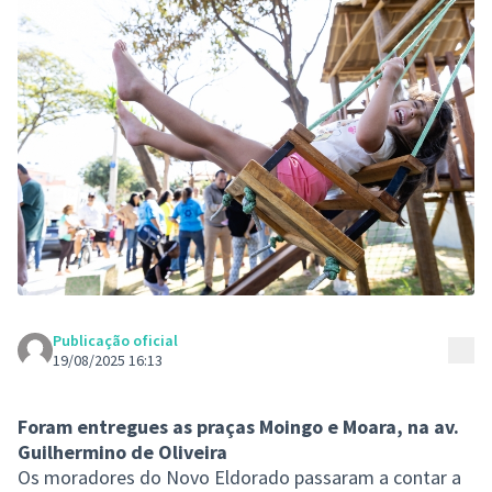
Publicação oficial
Con
19/08/2025 16:13
Foram entregues as praças Moingo e Moara, na av.
Guilhermino de Oliveira
Os moradores do Novo Eldorado passaram a contar a