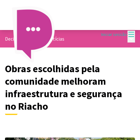
Menu
Iniciar sessão
Menu 
Decide Contagem
/
Notícias
Obras escolhidas pela
comunidade melhoram
infraestrutura e segurança
no Riacho