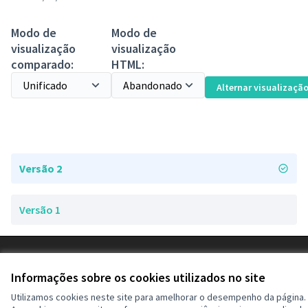
Modo de
Modo de
visualização
visualização
comparado:
HTML:
Alternar visualizaçã
Versão 2
Versão 1
Termos de serviço
Configurações de cookies
Informações sobre os cookies utilizados no site
Decide Contagem no Instagram
Utilizamos cookies neste site para amelhorar o desempenho da página.
(Link externo)