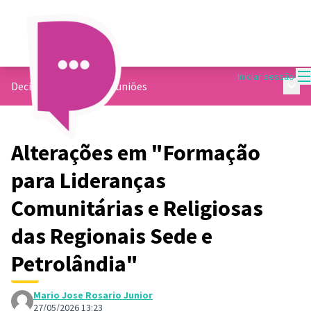
M
Iniciar sessão
Menu 
Decide Contagem
/
Reuniões
Alterações em "Formação
para Lideranças
Comunitárias e Religiosas
das Regionais Sede e
Petrolândia"
Mario Jose Rosario Junior
27/05/2026 13:23