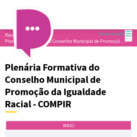
Menu
Iniciar sessão
Reuniões
/
Menu 
Plenária Formativa do Conselho Municipal de Promoção da Igualdade Racial - COMPIR
Plenária Formativa do
Conselho Municipal de
Promoção da Igualdade
Racial - COMPIR
MAIO