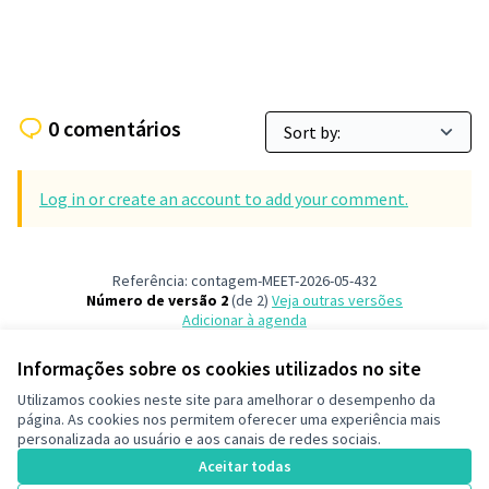
0 comentários
Log in or create an account to add your comment.
Referência: contagem-MEET-2026-05-432
Número de versão 2
(de 2)
veja outras versões
Adicionar à agenda
Informações sobre os cookies utilizados no site
Termos de serviço
Utilizamos cookies neste site para amelhorar o desempenho da
Configurações de cookies
página. As cookies nos permitem oferecer uma experiência mais
Decide Contagem no Instagram
personalizada ao usuário e aos canais de redes sociais.
(Link externo)
Aceitar todas