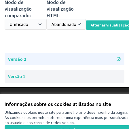
Modo de
Modo de
visualização
visualização
comparado:
HTML:
Alternar visualizaçã
Versão 2
Versão 1
Termos de serviço
Configurações de cookies
Informações sobre os cookies utilizados no site
Decide Contagem no Instagram
Utilizamos cookies neste site para amelhorar o desempenho da página.
(Link externo)
As cookies nos permitem oferecer uma experiência mais personalizada
ao usuário e aos canais de redes sociais.