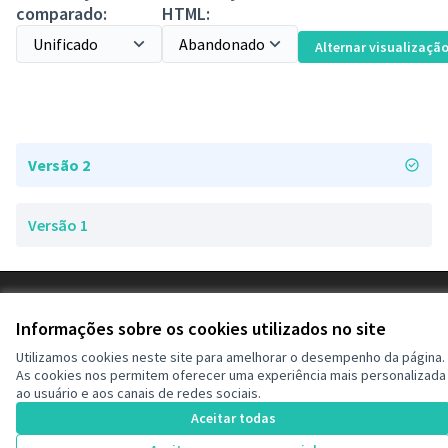
comparado:
HTML:
Alternar visualizaçã
Versão 2
Versão 1
Termos de serviço
Configurações de cookies
Informações sobre os cookies utilizados no site
Decide Contagem no Instagram
Utilizamos cookies neste site para amelhorar o desempenho da página.
(Link externo)
As cookies nos permitem oferecer uma experiência mais personalizada
ao usuário e aos canais de redes sociais.
Aceitar todas
Licença Cre
(Link extern