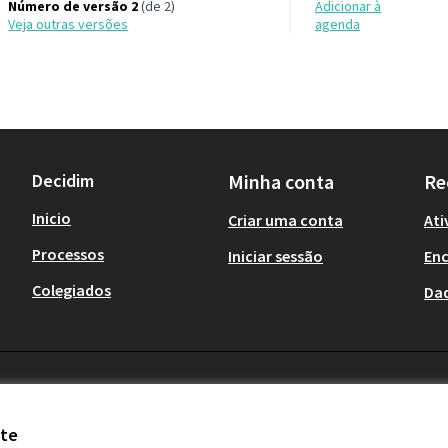
Número de versão 2
(de 2)
Adicionar à
veja outras versões
agenda
Decidim
Minha conta
Re
Inicio
Criar uma conta
Ati
Processos
Iniciar sessão
En
Colegiados
Da
ite