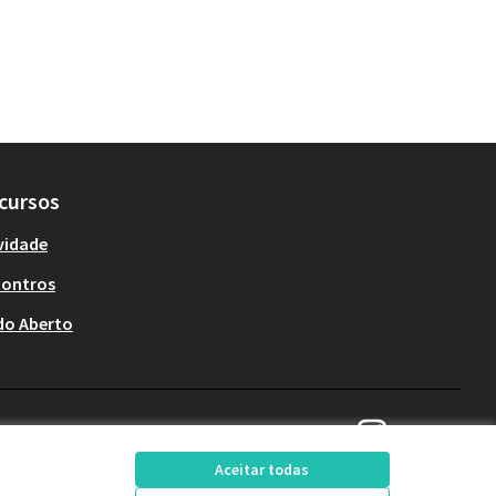
cursos
vidade
contros
do Aberto
Decide Contagem no 
(Link externo)
Aceitar todas