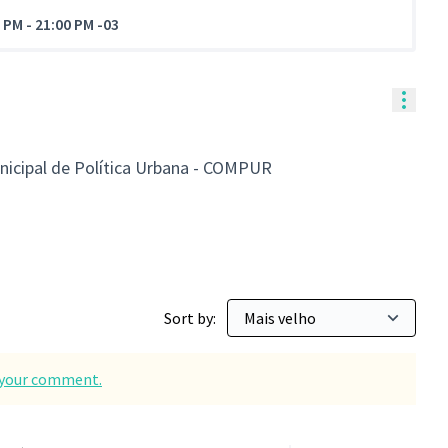
0 PM
-
21:00 PM -03
Contr
nicipal de Política Urbana - COMPUR
Sort by:
d your comment.