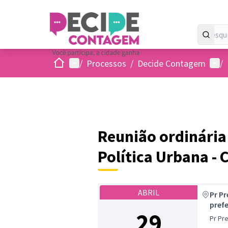
Inicio
Menu principal
Menu
/
Processos
/
Decide Contagem
/
Reunião ordinária
Política Urbana -
ABRIL
Pr Pr
prefe
29
Pr Pre