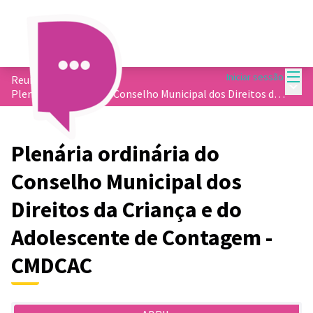
Menu
Iniciar sessão
Reuniões
/
Menu 
Plenária ordinária do Conselho Municipal dos Direitos da Criança e do Adolescente de Contagem - CMDCAC
Plenária ordinária do
Conselho Municipal dos
Direitos da Criança e do
Adolescente de Contagem -
CMDCAC