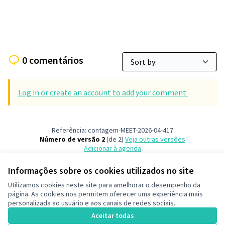
0 comentários
Log in or create an account to add your comment.
Referência: contagem-MEET-2026-04-417
Número de versão 2
(de 2)
veja outras versões
Adicionar à agenda
Informações sobre os cookies utilizados no site
Termos de serviço
Utilizamos cookies neste site para amelhorar o desempenho da
Configurações de cookies
página. As cookies nos permitem oferecer uma experiência mais
Decide Contagem no Instagram
personalizada ao usuário e aos canais de redes sociais.
(Link externo)
Aceitar todas