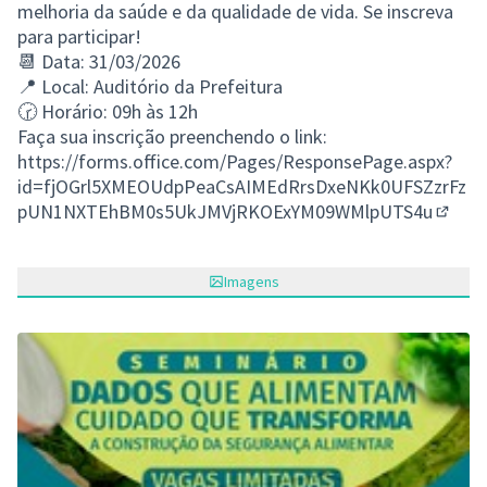
melhoria da saúde e da qualidade de vida. Se inscreva
para participar!
📆 Data: 31/03/2026
📍 Local: Auditório da Prefeitura
🕝 Horário: 09h às 12h
Faça sua inscrição preenchendo o link:
https://forms.office.com/Pages/ResponsePage.aspx?
id=fjOGrl5XMEOUdpPeaCsAIMEdRrsDxeNKk0UFSZzrFz
pUN1NXTEhBM0s5UkJMVjRKOExYM09WMlpUTS4u
(Link 
Imagens