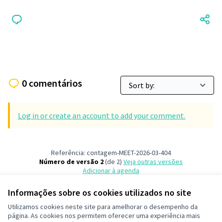
0 comentários
Log in or create an account to add your comment.
Referência: contagem-MEET-2026-03-404
Número de versão 2
(de 2)
veja outras versões
Adicionar à agenda
Informações sobre os cookies utilizados no site
Termos de serviço
Utilizamos cookies neste site para amelhorar o desempenho da
Configurações de cookies
página. As cookies nos permitem oferecer uma experiência mais
Decide Contagem no Instagram