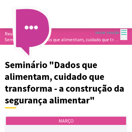
Menu
Iniciar sessão
Reuniões
/
Menu 
Seminário &quot;Dados que alimentam, cuidado que transforma - a construção da segurança alimentar&quot;
Seminário "Dados que
alimentam, cuidado que
transforma - a construção da
segurança alimentar"
MARÇO